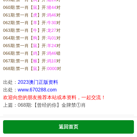
060期:禁一肖
【
鼠
】开:
猪44
对
061期:禁一肖
【
虎
】开:
鸡46
对
062期:禁一肖
【
羊
】开:
牛30
对
063期:禁一肖
【
牛
】开:
龙27
对
064期:禁一肖
【
狗
】开:
马01
对
065期:禁一肖
【
鼠
】开:
羊24
对
066期:禁一肖
【
鸡
】开:
鸡46
错
067期:禁一肖
【
猴
】开:
鸡10
对
068期:禁一肖
【
鼠
】开:
0000
对
出处：
2023澳门正版资料
出处：
www.670288.com
欢迎向您的朋友推荐本站或本资料，一起交流！
上篇：068期:【曾经的你】金牌禁①肖
返回首页