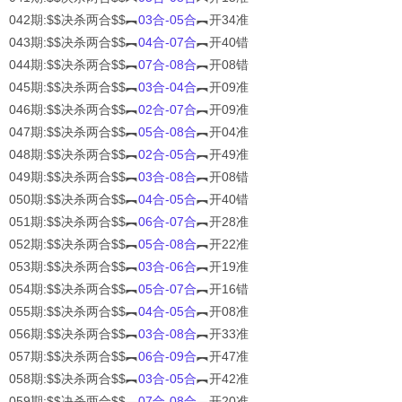
042期:$$决杀两合$$︻
03合-05合
︻开34准
043期:$$决杀两合$$︻
04合-07合
︻开40错
044期:$$决杀两合$$︻
07合-08合
︻开08错
045期:$$决杀两合$$︻
03合-04合
︻开09准
046期:$$决杀两合$$︻
02合-07合
︻开09准
047期:$$决杀两合$$︻
05合-08合
︻开04准
048期:$$决杀两合$$︻
02合-05合
︻开49准
049期:$$决杀两合$$︻
03合-08合
︻开08错
050期:$$决杀两合$$︻
04合-05合
︻开40错
051期:$$决杀两合$$︻
06合-07合
︻开28准
052期:$$决杀两合$$︻
05合-08合
︻开22准
053期:$$决杀两合$$︻
03合-06合
︻开19准
054期:$$决杀两合$$︻
05合-07合
︻开16错
055期:$$决杀两合$$︻
04合-05合
︻开08准
056期:$$决杀两合$$︻
03合-08合
︻开33准
057期:$$决杀两合$$︻
06合-09合
︻开47准
058期:$$决杀两合$$︻
03合-05合
︻开42准
059期:$$决杀两合$$︻
07合-08合
︻开20准