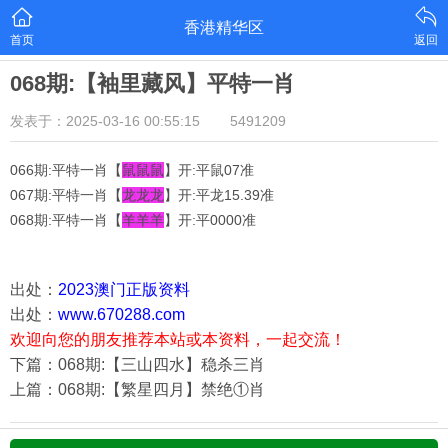
香港精华区
首页
返回
068期:【袖里藏风】平特一肖
发表于：2025-03-16 00:55:15
5491209
066期:平特一肖【
鼠鼠鼠
】开:平鼠07准
067期:平特一肖【
龙龙龙
】开:平龙15.39准
068期:平特一肖【
羊羊羊
】开:平0000准
出处：
2023澳门正版资料
出处：
www.670288.com
欢迎向您的朋友推荐本站或本资料，一起交流！
下篇：068期:【三山四水】稳杀三肖
上篇：068期:【繁星四月】禁绝①肖