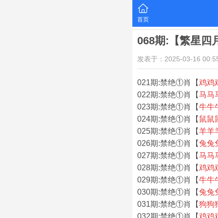
首页
068期:【繁星
发表于：2025-03-16 00:55
021期:禁绝①肖【
鸡鸡
022期:禁绝①肖【
马马
023期:禁绝①肖【
牛牛
024期:禁绝①肖【
鼠鼠
025期:禁绝①肖【
羊羊
026期:禁绝①肖【
兔兔
027期:禁绝①肖【
马马
028期:禁绝①肖【
鸡鸡
029期:禁绝①肖【
牛牛
030期:禁绝①肖【
兔兔
031期:禁绝①肖【
狗狗
032期:禁绝①肖【
鸡鸡