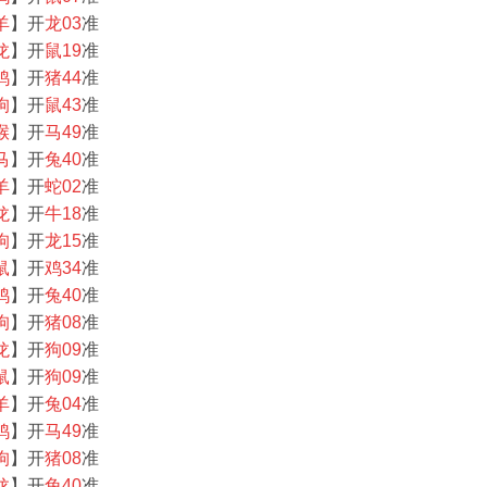
羊
】开
龙03
准
龙
】开
鼠19
准
鸡
】开
猪44
准
狗
】开
鼠43
准
猴
】开
马49
准
马
】开
兔40
准
羊
】开
蛇02
准
龙
】开
牛18
准
狗
】开
龙15
准
鼠
】开
鸡34
准
鸡
】开
兔40
准
狗
】开
猪08
准
龙
】开
狗09
准
鼠
】开
狗09
准
羊
】开
兔04
准
鸡
】开
马49
准
狗
】开
猪08
准
龙
】开
兔40
准