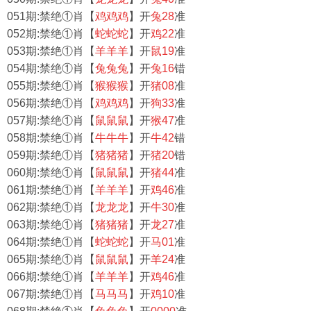
051期:禁绝①肖【
鸡鸡鸡
】开
兔28
准
052期:禁绝①肖【
蛇蛇蛇
】开
鸡22
准
053期:禁绝①肖【
羊羊羊
】开
鼠19
准
054期:禁绝①肖【
兔兔兔
】开
兔16
错
055期:禁绝①肖【
猴猴猴
】开
猪08
准
056期:禁绝①肖【
鸡鸡鸡
】开
狗33
准
057期:禁绝①肖【
鼠鼠鼠
】开
猴47
准
058期:禁绝①肖【
牛牛牛
】开
牛42
错
059期:禁绝①肖【
猪猪猪
】开
猪20
错
060期:禁绝①肖【
鼠鼠鼠
】开
猪44
准
061期:禁绝①肖【
羊羊羊
】开
鸡46
准
062期:禁绝①肖【
龙龙龙
】开
牛30
准
063期:禁绝①肖【
猪猪猪
】开
龙27
准
064期:禁绝①肖【
蛇蛇蛇
】开
马01
准
065期:禁绝①肖【
鼠鼠鼠
】开
羊24
准
066期:禁绝①肖【
羊羊羊
】开
鸡46
准
067期:禁绝①肖【
马马马
】开
鸡10
准