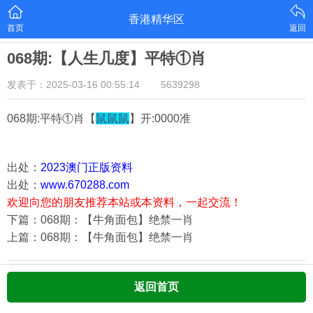
香港精华区
首页
返回
068期:【人生几度】平特①肖
发表于：2025-03-16 00:55:14
5639298
068期:平特①肖【
鼠鼠鼠
】开:0000准
出处：
2023澳门正版资料
出处：
www.670288.com
欢迎向您的朋友推荐本站或本资料，一起交流！
下篇：068期：【牛角面包】绝禁一肖
上篇：068期：【牛角面包】绝禁一肖
返回首页