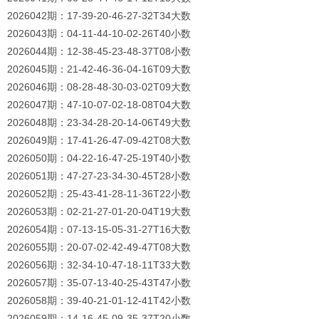
2026042期：17-39-20-46-27-32T34大数
2026043期：04-11-44-10-02-26T40小数
2026044期：12-38-45-23-48-37T08小数
2026045期：21-42-46-36-04-16T09大数
2026046期：08-28-48-30-03-02T09大数
2026047期：47-10-07-02-18-08T04大数
2026048期：23-34-28-20-14-06T49大数
2026049期：17-41-26-47-09-42T08大数
2026050期：04-22-16-47-25-19T40小数
2026051期：47-27-23-34-30-45T28小数
2026052期：25-43-41-28-11-36T22小数
2026053期：02-21-27-01-20-04T19大数
2026054期：07-13-15-05-31-27T16大数
2026055期：20-07-02-42-49-47T08大数
2026056期：32-34-10-47-18-11T33大数
2026057期：35-07-13-40-25-43T47小数
2026058期：39-40-21-01-12-41T42小数
2026059期：14-16-45-09-35-37T20小数