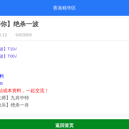
香港精华区
等你】绝杀一波
:12
5453059
】T10√
】T00√
资料
m
站或本资料，一起交流！
大师】九肖中特
快乐】绝杀一肖
返回首页