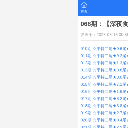
首页
068期：【深夜
发表于：2025-03-16 00:55
010期:☆平特二尾★0.6尾★
011期:☆平特二尾★9.2尾
012期:☆平特二尾★1.3尾
013期:☆平特二尾★9.8尾
014期:☆平特二尾★3.0尾
015期:☆平特二尾★7.1尾
016期:☆平特二尾★1.6尾
017期:☆平特二尾★8.2尾
018期:☆平特二尾★6.8尾
019期:☆平特二尾★2.7尾
020期:☆平特二尾★0.4尾
021期:☆平特二尾★2.9尾★