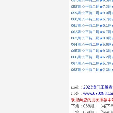
057期:☆平特二尾★6.3尾
058期:☆平特二尾★7.2尾★
059期:☆平特二尾★9.0尾★
060期:☆平特二尾★5.7尾★平
061期:☆平特二尾★0.1尾
062期:☆平特二尾★4.7尾
063期:☆平特二尾★0.8尾
064期:☆平特二尾★5.6尾
065期:☆平特二尾★9.3尾
066期:☆平特二尾★6.2尾★
067期:☆平特二尾★5.7尾★
068期:☆平特二尾★2.3尾
出处：
2023澳门正版
出处：
www.670288.co
欢迎向您的朋友推荐本
下篇：068期：【楼下
上篇：068期：【深夜