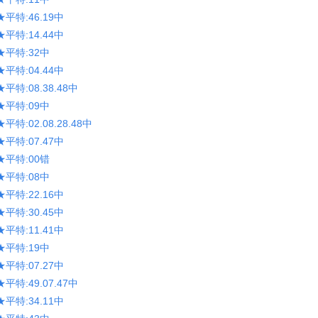
平特:46.19中
平特:14.44中
★平特:32中
平特:04.44中
平特:08.38.48中
★平特:09中
特:02.08.28.48中
平特:07.47中
★平特:00错
★平特:08中
平特:22.16中
平特:30.45中
平特:11.41中
★平特:19中
平特:07.27中
平特:49.07.47中
平特:34.11中