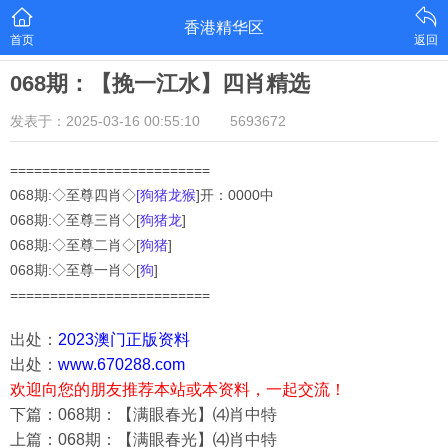
香港精华区
首页
返回
068期：【挽一江水】四肖精选
发表于：2025-03-16 00:55:10
5693672
=========================
068期:◇至尊四肖◇
[狗猪龙猴
]开：0000中
068
期:◇至尊三肖◇[
狗猪龙
]
068
期:◇至尊二肖◇[
狗猪
]
068
期:◇至尊一肖◇[
狗
]
=========================
出处：
2023澳门正版资料
出处：
www.670288.com
欢迎向您的朋友推荐本站或本资料，一起交流！
下篇：068期：【满眼春光】⑷肖中特
上篇：068期：【满眼春光】⑷肖中特