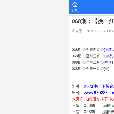
首页
068期：【挽一
发表于：2025-03-16 00:55
====================
068期:◇至尊四肖◇
[狗猪
068
期:◇至尊三肖◇[
狗猪
068
期:◇至尊二肖◇[
狗猪
]
068
期:◇至尊一肖◇[
狗
]
====================
出处：
2023澳门正版
出处：
www.670288.co
欢迎向您的朋友推荐本
下篇：068期：【满眼
上篇：068期：【满眼