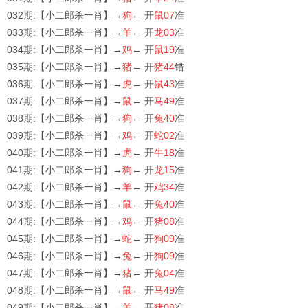
032期:【小二郎杀一肖】→
狗
← 开
鼠07
准
033期:【小二郎杀一肖】→
羊
← 开
龙03
准
034期:【小二郎杀一肖】→
鸡
← 开
鼠19
准
035期:【小二郎杀一肖】→
猪
← 开
猪44
错
036期:【小二郎杀一肖】→
虎
← 开
鼠43
准
037期:【小二郎杀一肖】→
鼠
← 开
马49
准
038期:【小二郎杀一肖】→
狗
← 开
兔40
准
039期:【小二郎杀一肖】→
鸡
← 开
蛇02
准
040期:【小二郎杀一肖】→
虎
← 开
牛18
准
041期:【小二郎杀一肖】→
狗
← 开
龙15
准
042期:【小二郎杀一肖】→
羊
← 开
鸡34
准
043期:【小二郎杀一肖】→
鼠
← 开
兔40
准
044期:【小二郎杀一肖】→
鸡
← 开
猪08
准
045期:【小二郎杀一肖】→
蛇
← 开
狗09
准
046期:【小二郎杀一肖】→
兔
← 开
狗09
准
047期:【小二郎杀一肖】→
猪
← 开
兔04
准
048期:【小二郎杀一肖】→
鼠
← 开
马49
准
049期:【小二郎杀一肖】→
羊
← 开
猪08
准