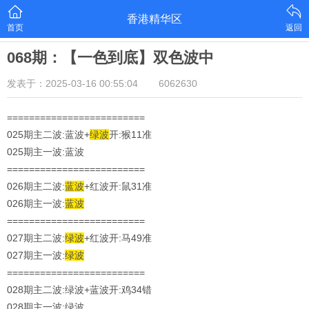
香港精华区
首页
返回
068期：【一色到底】双色波中
发表于：2025-03-16 00:55:04
6062630
=========================
025期主二波:蓝波+
绿波
开:猴11准
025期主一波:蓝波
=========================
026期主二波:
蓝波
+红波开:鼠31准
026期主一波:
蓝波
=========================
027期主二波:
绿波
+红波开:马49准
027期主一波:
绿波
=========================
028期主二波:绿波+蓝波开:鸡34错
028期主一波:绿波