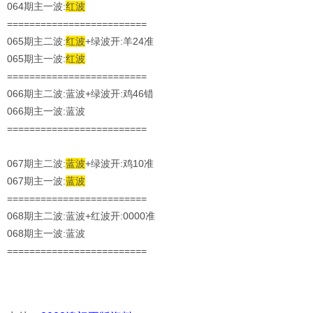
064期主一波:
红
波
=========================
065期主二波:
红波
+绿波开:羊24准
065期主一波:
红波
=========================
066期主二波:蓝波+绿波开:鸡46错
066期主一波:蓝波
=========================
067期主二波:
蓝波
+绿波开:鸡10准
067期主一波:
蓝波
=========================
068期主二波:蓝波+红波开:0000准
068期主一波:蓝波
=========================