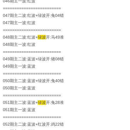
046期主一波:
红波
=========================
047期主二波:红波+绿波开:兔04错
047期主一波:红波
=========================
048期主二波:红波+
绿波
开:马49准
048期主一波:红波
=========================
049期主二波:蓝波+绿波开:猪08错
049期主一波:
蓝
波
=========================
050期主二波:蓝波+绿波开:兔40错
050
期主一波:蓝波
=========================
051期主二波:蓝波+
绿波
开:兔28准
051期主一波:蓝波
=========================
052期主二波:蓝波+红波开:鸡22错