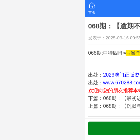
首页
068期：【逾期
发表于：2025-03-16 00:55
068期:中特四肖≮
马猴
出处：
2023澳门正版
出处：
www.670288.co
欢迎向您的朋友推荐本
下篇：068期：【最初
上篇：068期：【沉默