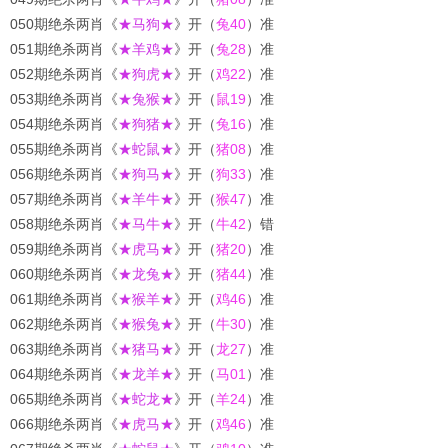
050期绝杀两肖《
★马狗★
》开（
兔40
）准
051期绝杀两肖《
★羊鸡★
》开（
兔28
）准
052期绝杀两肖《
★狗虎★
》开（
鸡22
）准
053期绝杀两肖《
★兔猴★
》开（
鼠19
）准
054期绝杀两肖《
★狗猪★
》开（
兔16
）准
055期绝杀两肖《
★蛇鼠★
》开（
猪08
）准
056期绝杀两肖《
★狗马★
》开（
狗33
）准
057期绝杀两肖《
★羊牛★
》开（
猴47
）准
058期绝杀两肖《
★马牛★
》开（
牛42
）错
059期绝杀两肖《
★虎马★
》开（
猪20
）准
060期绝杀两肖《
★龙兔★
》开（
猪44
）准
061期绝杀两肖《
★猴羊★
》开（
鸡46
）准
062期绝杀两肖《
★猴兔★
》开（
牛30
）准
063期绝杀两肖《
★猪马★
》开（
龙27
）准
064期绝杀两肖《
★龙羊★
》开（
马01
）准
065期绝杀两肖《
★蛇龙★
》开（
羊24
）准
066期绝杀两肖《
★虎马★
》开（
鸡46
）准