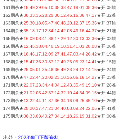
161期杀★
15.49.29.05.10.38.33.47.18.01.08.36
★开:08错
162期杀★
38.33.35.28.29.30.12.46.16.36.47.17
★开:32准
163期杀★
25.30.18.05.47.46.48.20.12.37.15.36
★开:37错
164期杀★
35.18.17.12.34.14.42.08.46.16.44.37
★开:21准
165期杀★
16.09.08.41.38.17.29.12.30.13.03.36
★开:03错
166期杀★
12.45.38.04.40.19.10.31.41.03.28.08
★开:06准
167期杀★
18.46.17.12.09.27.41.47.03.44.26.42
★开:19准
168期杀★
15.47.36.30.37.12.49.26.05.23.14.41
★开:15错
169期杀★
25.05.01.35.48.36.49.23.24.12.14.15
★开:24错
170期杀★
47.22.44.20.02.23.10.36.06.16.14.27
★开:03准
171期杀★
22.07.23.34.44.04.12.43.35.49.19.10
★开:28准
172期杀★
21.02.05.42.37.14.32.10.44.34.09.15
★开:44错
173期杀★
13.22.44.11.37.36.34.16.09.25.45.10
★开:26准
174期杀★
25.20.37.47.21.04.40.08.09.24.22.05
★开:41准
175期杀★
08.33.03.49.27.34.14.18.26.19.31.02
★开:00准
出处：
2023澳门正版资料