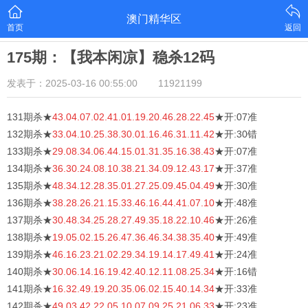
澳门精华区
首页
返回
175期：【我本闲凉】稳杀12码
发表于：2025-03-16 00:55:00
11921199
131期杀★
43.04.07.02.41.01.19.20.46.28.22.45
★开:07准
132期杀★
33.04.10.25.38.30.01.16.46.31.11.42
★开:30错
133期杀★
29.08.34.06.44.15.01.31.35.16.38.43
★开:07准
134期杀★
36.30.24.08.10.38.21.34.09.12.43.17
★开:37准
135期杀★
48.34.12.28.35.01.27.25.09.45.04.49
★开:30准
136期杀★
38.28.26.21.15.33.46.16.44.41.07.10
★开:48准
137期杀★
30.48.34.25.28.27.49.35.18.22.10.46
★开:26准
138期杀★
19.05.02.15.26.47.36.46.34.38.35.40
★开:49准
139期杀★
46.16.23.21.02.29.34.19.14.17.49.41
★开:24准
140期杀★
30.06.14.16.19.42.40.12.11.08.25.34
★开:16错
141期杀★
16.32.49.19.20.35.06.02.15.40.14.34
★开:33准
142期杀★
49.03.42.22.05.10.07.09.25.21.06.33
★开:23准