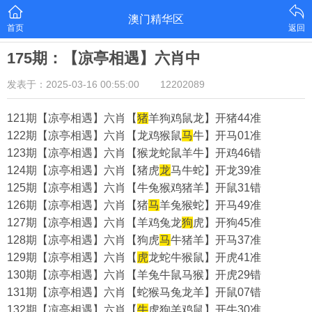
澳门精华区
首页
返回
175期：【凉亭相遇】六肖中
发表于：2025-03-16 00:55:00
12202089
121期【凉亭相遇】六肖【
猪
羊狗鸡鼠龙】
开猪44准
122期【凉亭相遇】六肖【龙鸡猴鼠
马
牛】
开马01准
123期【凉亭相遇】六肖【猴龙蛇鼠羊牛】
开鸡46错
124期【凉亭相遇】六肖【猪虎
龙
马牛蛇】
开龙39准
125期【凉亭相遇】六肖【牛兔猴鸡猪羊】
开鼠31错
126期【凉亭相遇】六肖【猪
马
羊兔猴蛇】
开马49准
127期【凉亭相遇】六肖【羊鸡兔龙
狗
虎】
开狗45准
128期【凉亭相遇】六肖【狗虎
马
牛猪羊】
开马37准
129期【凉亭相遇】六肖【
虎
龙蛇牛猴鼠】
开虎41准
130期【凉亭相遇】六肖【羊兔牛鼠马猴】
开虎29错
131期【凉亭相遇】六肖【蛇猴马兔龙羊】
开鼠07错
132期【凉亭相遇】六肖【
牛
虎狗羊鸡鼠】
开牛30准