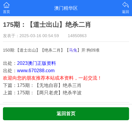
澳门精华区
首页
返回
175期：【道士出山】绝杀二肖
发表于：2025-03-16 00:54:59
14850863
150期:【道士出山】【绝杀二肖】【
马兔
】开:狗09准
出处：
2023澳门正版资料
出处：
www.670288.com
欢迎向您的朋友推荐本站或本资料，一起交流！
下篇：175期：【无地自容】绝杀三肖
上篇：175期：【两只老虎】绝杀半波
返回首页