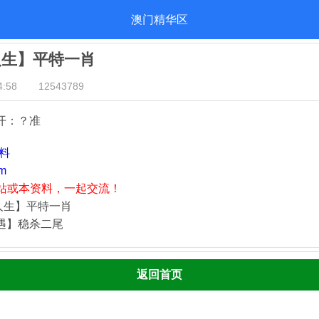
澳门精华区
人生】平特一肖
:58
12543789
开：？准
资料
m
站或本资料，一起交流！
人生】平特一肖
奇遇】稳杀二尾
返回首页