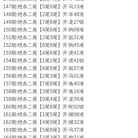
147期:绝杀二尾【5尾8尾】开:马13准
148期:绝杀二尾【2尾3尾】开:羊48准
149期:绝杀二尾【7尾8尾】开:龙27错
150期:绝杀二尾【4尾6尾】开:狗09准
151期:绝杀二尾【2尾3尾】开:鼠31准
152期:绝杀二尾【6尾8尾】开:狗45准
153期:绝杀二尾【4尾6尾】开:虎41准
154期:绝杀二尾【1尾2尾】开:虎41错
155期:绝杀二尾【6尾8尾】开:鼠07准
156期:绝杀二尾【2尾3尾】开:马01准
157期:绝杀二尾【7尾8尾】开:兔40准
158期:绝杀二尾【3尾5尾】开:兔16准
159期:绝杀二尾【0尾4尾】开:龙39准
160期:绝杀二尾【2尾8尾】开:蛇02错
161期:绝杀二尾【1尾5尾】开:猪08准
162期:绝杀二尾【4尾9尾】开:猪32准
163期:绝杀二尾【5尾8尾】开:马37准
164期:绝杀二尾【2尾3尾】开:狗21准