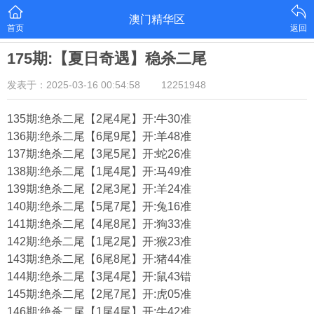
澳门精华区
首页
返回
175期:【夏日奇遇】稳杀二尾
发表于：2025-03-16 00:54:58
12251948
135期:绝杀二尾【2尾4尾】开:牛30准
136期:绝杀二尾【6尾9尾】开:羊48准
137期:绝杀二尾【3尾5尾】开:蛇26准
138期:绝杀二尾【1尾4尾】开:马49准
139期:绝杀二尾【2尾3尾】开:羊24准
140期:绝杀二尾【5尾7尾】开:兔16准
141期:绝杀二尾【4尾8尾】开:狗33准
142期:绝杀二尾【1尾2尾】开:猴23准
143期:绝杀二尾【6尾8尾】开:猪44准
144期:绝杀二尾【3尾4尾】开:鼠43错
145期:绝杀二尾【2尾7尾】开:虎05准
146期:绝杀二尾【1尾4尾】开:牛42准