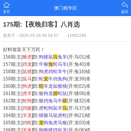
澳门精华区
首页
返回
175期:【夜晚归客】八肖选
发表于：2025-03-16 00:54:57
11981248
好料致富天下万民！
156期:主[
猴虎
]
防:
狗
猪
鼠
马
兔羊
(开:马01)准
157期:主[
鸡龙
]
防:
牛猴
兔
蛇马羊
(开:兔40)准
158期:主[
鼠猪
]
防:
狗虎鸡蛇羊牛
(开:兔16)错
159期:主[
鼠马
]
防:
蛇
龙
牛鸡兔狗
(开:龙39)准
160期:主[
狗虎
]
防:
蛇
羊龙鼠猴猪
(开:蛇02)准
161期:主[
虎羊
]
防:
猴狗龙
猪
蛇鼠
(开:猪08)准
162期:主[
蛇狗
]
防:
猴鸡兔马牛
猪
(开:猪32)准
163期:主[
鸡猴
]
防:
虎蛇狗鼠羊
马
(开:马37)准
164期:主[
羊龙
]
防:
猪猴马鼠虎蛇
(开:狗21)错
165期:主[
鸡蛇
]
防:
龙
狗兔虎马猴
(开:龙03)准
166期:主[
羊兔
]
防:
狗猴猪鸡鼠龙
(开:牛06)错