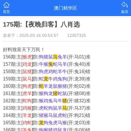
澳门精华区
首页
返回
175期:【夜晚归客】八肖选
发表于：2025-03-16 00:54:57
12307325
好料致富天下万民！
156期:主[
猴虎
]
防:
狗
猪
鼠
马
兔羊
(开:马01)准
157期:主[
鸡龙
]
防:
牛猴
兔
蛇马羊
(开:兔40)准
158期:主[
鼠猪
]
防:
狗虎鸡蛇羊牛
(开:兔16)错
159期:主[
鼠马
]
防:
蛇
龙
牛鸡兔狗
(开:龙39)准
160期:主[
狗虎
]
防:
蛇
羊龙鼠猴猪
(开:蛇02)准
161期:主[
虎羊
]
防:
猴狗龙
猪
蛇鼠
(开:猪08)准
162期:主[
蛇狗
]
防:
猴鸡兔马牛
猪
(开:猪32)准
163期:主[
鸡猴
]
防:
虎蛇狗鼠羊
马
(开:马37)准
164期:主[
羊龙
]
防:
猪猴马鼠虎蛇
(开:狗21)错
165期:主[
鸡蛇
]
防:
龙
狗兔虎马猴
(开:龙03)准
166期:主[
羊兔
]
防:
狗猴猪鸡鼠龙
(开:牛06)错