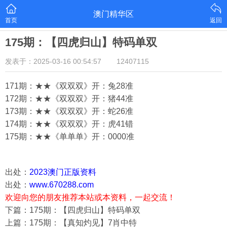
澳门精华区
首页
返回
175期：【四虎归山】特码单双
发表于：2025-03-16 00:54:57
12407115
171期：★★《双双双》开：兔28
准
172期：★★《双双双》开：猪44
准
173期：★★《双双双》开：蛇26
准
174期：★★《双双双》开：虎41错
175期：★★《单单单》开：000
0准
出处：
2023澳门正版资料
出处：
www.670288.com
欢迎向您的朋友推荐本站或本资料，一起交流！
下篇：175期：【四虎归山】特码单双
上篇：175期：【真知灼见】7肖中特