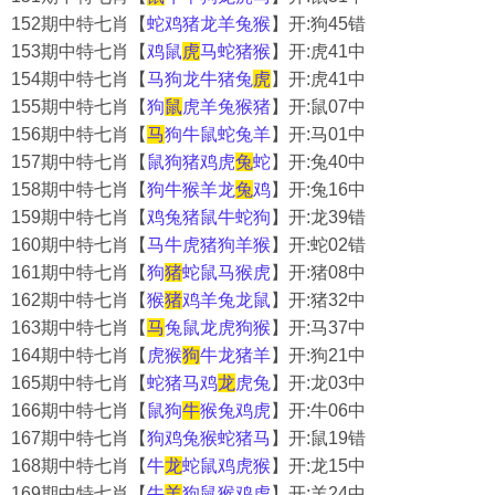
152期中特七肖【
蛇鸡猪龙羊兔猴
】开:狗45错
153期中特七肖【
鸡鼠
虎
马蛇猪猴
】开:虎41中
154期中特七肖【
马狗龙牛猪兔
虎
】开:虎41中
155期中特七肖【
狗
鼠
虎羊兔猴猪
】开:鼠07中
156期中特七肖【
马
狗牛鼠蛇兔羊
】开:马01中
157期中特七肖【
鼠狗猪鸡虎
兔
蛇
】开:兔40中
158期中特七肖【
狗牛猴羊龙
兔
鸡
】开:兔16中
159期中特七肖【
鸡兔猪鼠牛蛇狗
】开:龙39错
160期中特七肖【
马牛虎猪狗羊猴
】开:蛇02错
161期中特七肖【
狗
猪
蛇鼠马猴虎
】开:猪08中
162期中特七肖【
猴
猪
鸡羊兔龙鼠
】开:猪32中
163期中特七肖【
马
兔鼠龙虎狗猴
】开:马37中
164期中特七肖【
虎猴
狗
牛龙猪羊
】开:狗21中
165期中特七肖【
蛇猪马鸡
龙
虎兔
】开:龙03中
166期中特七肖【
鼠狗
牛
猴兔鸡虎
】开:牛06中
167期中特七肖【
狗鸡兔猴蛇猪马
】开:鼠19错
168期中特七肖【
牛
龙
蛇鼠鸡虎猴
】开:龙15中
169期中特七肖【
牛
羊
狗鼠猴鸡虎
】开:羊24中