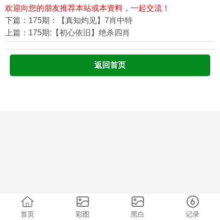
欢迎向您的朋友推荐本站或本资料，一起交流！
下篇：175期：【真知灼见】7肖中特
上篇：175期:【初心依旧】绝杀四肖
返回首页
首页
彩图
黑白
记录