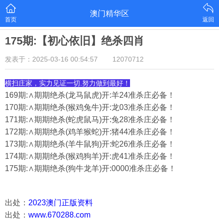
澳门精华区
首页
返回
175期:【初心依旧】绝杀四肖
发表于：2025-03-16 00:54:57
12070712
横扫庄家，实力见证一切.努力做到最好！
169期:∧期期绝杀(龙马鼠虎)开:羊24准杀庄必备
！
170期:∧期期绝杀(猴鸡兔牛)开:龙03准杀庄必备
！
171期:∧期期绝杀(蛇虎鼠马)开:兔28准杀庄必备
！
172期:∧期期绝杀(鸡羊猴蛇)开:猪44准杀庄必备
！
173期:∧期期绝杀(羊牛鼠狗)开:蛇26准杀庄必备
！
174期:∧期期绝杀(猴鸡狗羊)开:虎41准杀庄必备
！
175期:∧期期绝杀(狗牛龙羊)开:0000准杀庄必备
！
出处：
2023澳门正版资料
出处：
www.670288.com