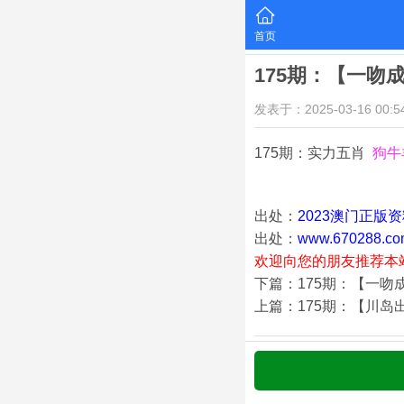
首页
175期：【一吻
发表于：2025-03-16 00:54
175期：实力五肖
狗牛
出处：
2023澳门正版
出处：
www.670288.co
欢迎向您的朋友推荐本
下篇：175期：【一吻
上篇：175期：【川岛