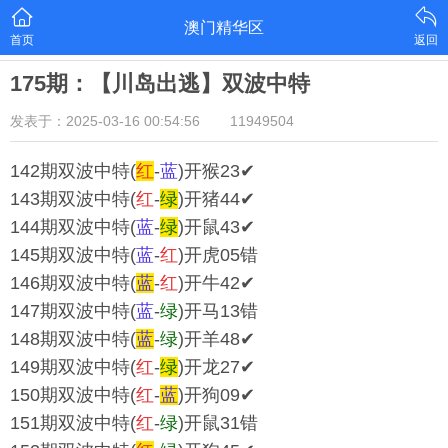
澳门精华区
首页
返回
175期：【川岛出逃】双波中特
发表于：2025-03-16 00:54:56
11949504
142期双波中特(
红
-
蓝
)开猴23✔
143期双波中特(
红
-
绿
)开猪44✔
144期双波中特(
蓝
-
绿
)开鼠43✔
145期双波中特(
蓝
-
红
)开虎05错
146期双波中特(
蓝
-
红
)开牛42✔
147期双波中特(
蓝
-
绿
)开马13错
148期双波中特(
蓝
-
绿
)开羊48✔
149期双波中特(
红
-
绿
)开龙27✔
150期双波中特(
红
-
蓝
)开狗09✔
151期双波中特(
红
-
绿
)开鼠31错