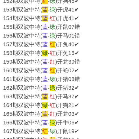
152期双波中特(
红
-
绿
)开狗45✔
153期双波中特(
蓝
-
绿
)开虎41✔
154期双波中特(
蓝
-
红
)开虎41✔
155期双波中特(
蓝
-
绿
)开鼠07错
156期双波中特(
蓝
-
绿
)开马01错
157期双波中特(
蓝
-
红
)开兔40✔
158期双波中特(
绿
-
红
)开兔16✔
159期双波中特(
蓝
-
红
)开龙39错
160期双波中特(
蓝
-
红
)开蛇02✔
161期双波中特(
蓝
-
绿
)开猪08错
162期双波中特(
蓝
-
绿
)开猪32✔
163期双波中特(
蓝
-
红
)开马37✔
164期双波中特(
绿
-
红
)开狗21✔
165期双波中特(
蓝
-
红
)开龙03✔
166期双波中特(
蓝
-
绿
)开牛06✔
167期双波中特(
红
-
绿
)开鼠19✔