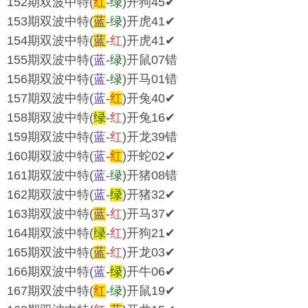
152期双波中特(
红
-
绿
)开狗45✔
153期双波中特(
蓝
-
绿
)开虎41✔
154期双波中特(
蓝
-
红
)开虎41✔
155期双波中特(
蓝
-
绿
)开鼠07错
156期双波中特(
蓝
-
绿
)开马01错
157期双波中特(
蓝
-
红
)开兔40✔
158期双波中特(
绿
-
红
)开兔16✔
159期双波中特(
蓝
-
红
)开龙39错
160期双波中特(
蓝
-
红
)开蛇02✔
161期双波中特(
蓝
-
绿
)开猪08错
162期双波中特(
蓝
-
绿
)开猪32✔
163期双波中特(
蓝
-
红
)开马37✔
164期双波中特(
绿
-
红
)开狗21✔
165期双波中特(
蓝
-
红
)开龙03✔
166期双波中特(
蓝
-
绿
)开牛06✔
167期双波中特(
红
-
绿
)开鼠19✔