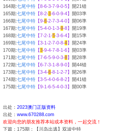
164期:
七尾中特
【8-6-3-7-9-0-5】
開21错
165期:
七尾中特
【8-2-
3
-6-0-9-4】
開03準
166期:
七尾中特
【9-
6
-2-7-3-4-0】
開06準
167期:
七尾中特
【5-4-0-1-3-
9
-8】
開19準
168期:
七尾中特
【
7-2-
1
-
5
-3-6-4
】
開15準
169期:
七尾中特
【3-1-2-7-0-8-
4
】
開24準
170期:
七尾中特
【
3
-9-4-7-8-1-6】
開03準
171期:
七尾中特
【7-6-5-9-0-3-
8
】
開28準
172期:
七尾中特
【6-7-3-1-8-9-0】
開44错
173期:
七尾中特
【3-4-
6
-8-1-2-7】
開26準
174期:
七尾中特
【3-5-4-0-6-8-2】
開41错
175期:
七尾中特
【9-1-6-5-4-0-3】
開00準
出处：
2023澳门正版资料
出处：
www.670288.com
欢迎向您的朋友推荐本站或本资料，一起交流！
下篇：175期：【川岛出逃】双波中特