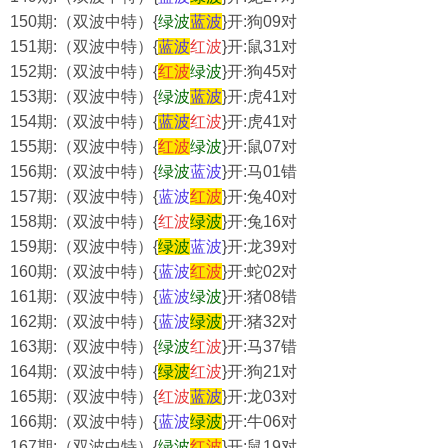
150期:（双波中特）{
绿
波
蓝
波
}开:狗09对
151期:（双波中特）{
蓝
波
红
波
}开:鼠31对
152期:（双波中特）{
红
波
绿
波
}开:狗45对
153期:（双波中特）{
绿
波
蓝
波
}开:虎41对
154期:（双波中特）{
蓝
波
红
波
}开:虎41对
155期:（双波中特）{
红
波
绿
波
}开:鼠07对
156期:（双波中特）{
绿
波
蓝
波
}开:马01错
157期:（双波中特）{
蓝
波
红
波
}开:兔40对
158期:（双波中特）{
红
波
绿
波
}开:兔16对
159期:（双波中特）{
绿
波
蓝
波
}开:龙39对
160期:（双波中特）{
蓝
波
红
波
}开:蛇02对
161期:（双波中特）{
蓝
波
绿
波
}开:猪08错
162期:（双波中特）{
蓝
波
绿
波
}开:猪32对
163期:（双波中特）{
绿
波
红
波
}开:马37错
164期:（双波中特）{
绿
波
红
波
}开:狗21对
165期:（双波中特）{
红
波
蓝
波
}开:龙03对
166期:（双波中特）{
蓝
波
绿
波
}开:牛06对
167期:（双波中特）{
绿
波
红
波
}开:鼠19对