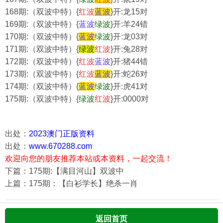
168期:（双波中特）{
红
波
蓝
波
}开:龙15对
169期:（双波中特）{
蓝
波
绿
波
}开:羊24错
170期:（双波中特）{
蓝
波
绿
波
}开:龙03对
171期:（双波中特）{
绿
波
红
波
}开:兔28对
172期:（双波中特）{
红
波
蓝
波
}开:猪44错
173期:（双波中特）{
红
波
蓝
波
}开:蛇26对
174期:（双波中特）{
蓝
波
绿
波
}开:虎41对
175期:（双波中特）{
绿
波
红
波
}开:0000对
出处：
2023澳门正版资料
出处：
www.670288.com
欢迎向您的朋友推荐本站或本资料，一起交流！
下篇：175期:【满目河山】双波中
上篇：175期：【白衫学长】绝杀一肖
返回首页