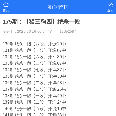
澳门精华区
首页
返回
175期：【猫三狗四】绝杀一段
发表于：2025-03-16 00:54:47
12352597
130期:绝杀一段【四段】开:虎29中
131期:绝杀一段【二段】开:鼠07中
132期:绝杀一段【六段】开:牛30中
133期:绝杀一段【三段】开:鼠07中
134期:绝杀一段【七段】开:马37中
135期:绝杀一段【一段】开:牛30中
136期:绝杀一段【二段】开:羊48中
137期:绝杀一段【四段】开:蛇26错
138期:绝杀一段【一段】开:马49中
139期:绝杀一段【二段】开:羊24中
140期:绝杀一段【五段】开:兔16中
141期:绝杀一段【二段】开:狗33中