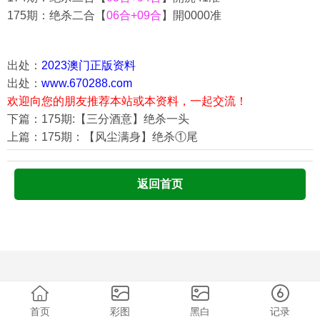
175期：绝杀二合【
06合+09合
】開0000准
出处：
2023澳门正版资料
出处：
www.670288.com
欢迎向您的朋友推荐本站或本资料，一起交流！
下篇：175期:【三分酒意】绝杀一头
上篇：175期：【风尘满身】绝杀①尾
返回首页
首页
彩图
黑白
记录