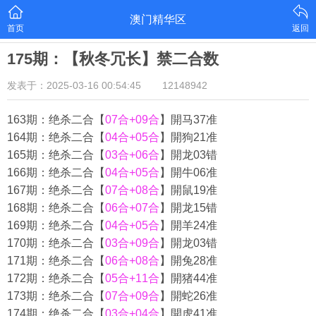
澳门精华区
首页
返回
175期：【秋冬冗长】禁二合数
发表于：2025-03-16 00:54:45
12148942
163期：绝杀二合【
07合+09合
】開马37准
164期：绝杀二合【
04合+05合
】開狗21准
165期：绝杀二合【
03合+06合
】開龙03错
166期：绝杀二合【
04合+05合
】開牛06准
167期：绝杀二合【
07合+08合
】開鼠19准
168期：绝杀二合【
06合+07合
】開龙15错
169期：绝杀二合【
04合+05合
】開羊24准
170期：绝杀二合【
03合+09合
】開龙03错
171期：绝杀二合【
06合+08合
】開兔28准
172期：绝杀二合【
05合+11合
】開猪44准
173期：绝杀二合【
07合+09合
】開蛇26准
174期：绝杀二合【
03合+04合
】開虎41准