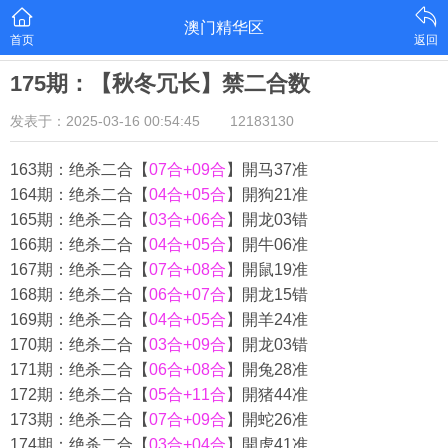
澳门精华区
首页
返回
175期：【秋冬冗长】禁二合数
发表于：2025-03-16 00:54:45
12183130
163期：绝杀二合【
07合+09合
】開马37准
164期：绝杀二合【
04合+05合
】開狗21准
165期：绝杀二合【
03合+06合
】開龙03错
166期：绝杀二合【
04合+05合
】開牛06准
167期：绝杀二合【
07合+08合
】開鼠19准
168期：绝杀二合【
06合+07合
】開龙15错
169期：绝杀二合【
04合+05合
】開羊24准
170期：绝杀二合【
03合+09合
】開龙03错
171期：绝杀二合【
06合+08合
】開兔28准
172期：绝杀二合【
05合+11合
】開猪44准
173期：绝杀二合【
07合+09合
】開蛇26准
174期：绝杀二合【
03合+04合
】開虎41准