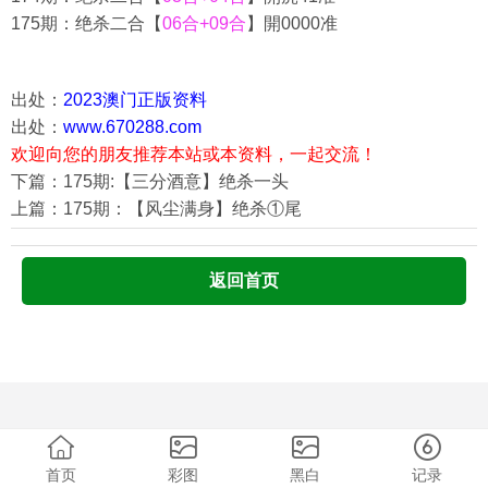
175期：绝杀二合【
06合+09合
】開0000准
出处：
2023澳门正版资料
出处：
www.670288.com
欢迎向您的朋友推荐本站或本资料，一起交流！
下篇：175期:【三分酒意】绝杀一头
上篇：175期：【风尘满身】绝杀①尾
返回首页
首页
彩图
黑白
记录