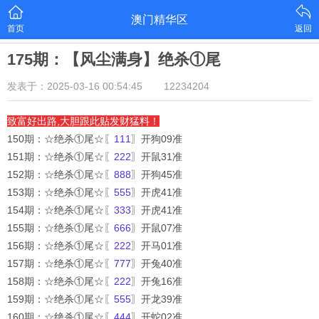
澳门精华区
首页
返回
175期：【风尘满身】绝杀①尾
发表于：2025-03-16 00:54:45
12234204
致富好出路,大胆跟此贴发财猛料！
150期：☆绝杀①尾☆〖
111
〗开狗09准
151期：☆绝杀①尾☆〖
222
〗开鼠31准
152期：☆绝杀①尾☆〖
888
〗开狗45准
153期：☆绝杀①尾☆〖
555
〗开虎41准
154期：☆绝杀①尾☆〖
333
〗开虎41准
155期：☆绝杀①尾☆〖
666
〗开鼠07准
156期：☆绝杀①尾☆〖
222
〗开马01准
157期：☆绝杀①尾☆〖
777
〗开兔40准
158期：☆绝杀①尾☆〖
222
〗开兔16准
159期：☆绝杀①尾☆〖
555
〗开龙39准
160期：☆绝杀①尾☆〖
444
〗开蛇02准